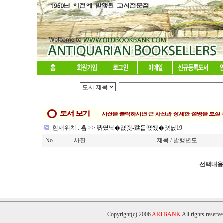
현재위치 :
홈
>>
誘몄닠�먮즺-蹂듭떇쨌�먯닔19
No.
사진
제목 / 발행년도
선택내용
Copyright(c) 2006
ARTBANK
All rights reserve